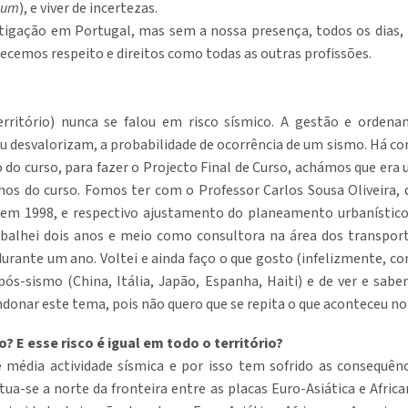
ulum
), e viver de incertezas.
tigação em Portugal, mas sem a nossa presença, todos os dias, n
recemos respeito e direitos como todas as outras profissões.
ritório) nunca se falou em risco sísmico. A gestão e ordena
ou desvalorizam, a probabilidade de ocorrência de um sismo. Há c
 do curso, para fazer o Projecto Final de Curso, achámos que era 
os do curso. Fomos ter com o Professor Carlos Sousa Oliveira, q
 em 1998, e respectivo ajustamento do planeamento urbanístico)
abalhei dois anos e meio como consultora na área dos transport
a durante um ano. Voltei e ainda faço o que gosto (infelizmente, co
pós-sismo (China, Itália, Japão, Espanha, Haiti) e de ver e sab
ndonar este tema, pois não quero que se repita o que aconteceu n
o? E esse risco é igual em todo o território?
e média actividade sísmica e por isso tem sofrido as consequên
tua-se a norte da fronteira entre as placas Euro-Asiática e Afri