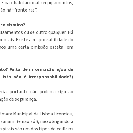
rte não habitacional (equipamentos,
não há “fronteiras”.
sco sísmico?
slizamentos ou de outro qualquer. Há
entais. Existe a responsabilidade do
amos uma certa omissão estatal em
nto? Falta de informação e/ou de
isto não é irresponsabilidade?)
éria, portanto não podem exigir ao
ação de segurança.
âmara Municipal de Lisboa licenciou,
sunami (e não só!), não obrigando a
pitais são um dos tipos de edifícios