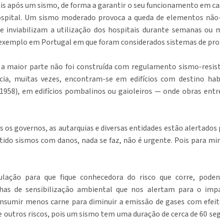
s após um sismo, de forma a garantir o seu funcionamento em ca
spital. Um sismo moderado provoca a queda de elementos não-e
que inviabilizam a utilização dos hospitais durante semanas ou
co exemplo em Portugal em que foram considerados sistemas de pro
a maior parte não foi construída com regulamento sismo-resis
ncia, muitas vezes, encontram-se em edifícios com destino hab
 (1958), em edifícios pombalinos ou gaioleiros — onde obras ent
 os governos, as autarquias e diversas entidades estão alertado
do sismos com danos, nada se faz, não é urgente. Pois para mi
ulação para que fique conhecedora do risco que corre, poden
as de sensibilização ambiental que nos alertam para o impa
onsumir menos carne para diminuir a emissão de gases com efeit
 e outros riscos, pois um sismo tem uma duração de cerca de 60 