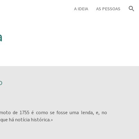
A IDEIA
AS PESSOAS
ion
a
o
amoto de 1755 é como se fosse uma lenda, e, no
 que há notícia histórica.»