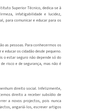
tituto Superior Técnico, dedica-se à
meza, infatigabilidade e lucidez,
al, para comunicar e educar para os
stão as pessoas. Para conhecermos os
ar e educar os cidadão desde pequeno.
is o estar seguro não depende só do
a de risco e de segurança, mas não é
enhum direito social. Infelizmente,
emos direito a receber subsídio de
er a novos projectos, pois nunca
ctos, angariá-los, escrever artigos