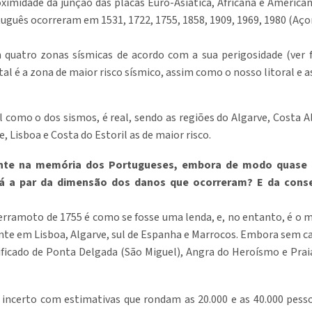
roximidade da junção das placas Euro-Asiática, Africana e Americ
uguês ocorreram em 1531, 1722, 1755, 1858, 1909, 1969, 1980 (Açor
m quatro zonas sísmicas de acordo com a sua perigosidade (ver f
al é a zona de maior risco sísmico, assim como o nosso litoral e as
l como o dos sismos, é real, sendo as regiões do Algarve, Costa A
, Lisboa e Costa do Estoril as de maior risco.
ente na memória dos Portugueses, embora de modo quase a
á a par da dimensão dos danos que ocorreram? E da cons
erramoto de 1755 é como se fosse uma lenda, e, no entanto, é o 
ente em Lisboa, Algarve, sul de Espanha e Marrocos. Embora sem 
icado de Ponta Delgada (São Miguel), Angra do Heroísmo e Praia 
incerto com estimativas que rondam as 20.000 e as 40.000 pess