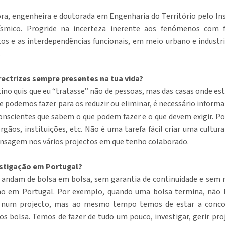
ra, engenheira e doutorada em Engenharia do Território pelo Ins
ísmico. Progride na incerteza inerente aos fenómenos com fir
os e as interdependências funcionais, em meio urbano e industri
.
irectrizes sempre presentes na tua vida?
tino quis que eu “tratasse” não de pessoas, mas das casas onde e
ue podemos fazer para os reduzir ou eliminar, é necessário inform
nscientes que sabem o que podem fazer e o que devem exigir. Po
rgãos, instituições, etc. Não é uma tarefa fácil criar uma cultur
ensagem nos vários projectos em que tenho colaborado.
estigação em Portugal?
 andam de bolsa em bolsa, sem garantia de continuidade e sem n
ção em Portugal. Por exemplo, quando uma bolsa termina, não t
 num projecto, mas ao mesmo tempo temos de estar a concorr
 bolsa. Temos de fazer de tudo um pouco, investigar, gerir proje