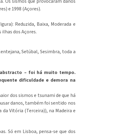
ana. Os sismos que provocaram danos
es) e 1998 (Açores).
igura): Reduzida, Baixa, Moderada e
 ilhas dos Açores.
lentejana, Setúbal, Sesimbra, toda a
bstracto – foi há muito tempo.
equente dificuldade e demora na
maior dos sismos e tsunami de que há
causar danos, também foi sentido nos
da Vitória (Terceira)), na Madeira e
oas. Só em Lisboa, pensa-se que dos