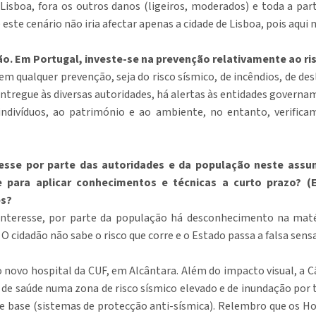
e Lisboa, fora os outros danos (ligeiros, moderados) e toda a pa
e este cenário não iria afectar apenas a cidade de Lisboa, pois aqui 
ão. Em Portugal, investe-se na prevenção relativamente ao ri
 em qualquer prevenção, seja do risco sísmico, de incêndios, de de
ntregue às diversas autoridades, há alertas às entidades governam
indivíduos, ao património e ao ambiente, no entanto, verific
esse por parte das autoridades e da população neste assu
 para aplicar conhecimentos e técnicas a curto prazo? (E 
es?
interesse, por parte da população há desconhecimento na mat
 cidadão não sabe o risco que corre e o Estado passa a falsa sens
 novo hospital da CUF, em Alcântara. Além do impacto visual, a C
 saúde numa zona de risco sísmico elevado e de inundação por t
e base (sistemas de protecção anti-sísmica). Relembro que os Hos