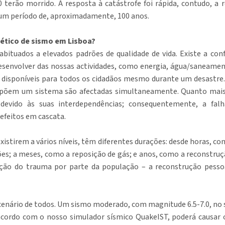
0 terão morrido. A resposta à catástrofe foi rápida, contudo, a
um período de, aproximadamente, 100 anos.
ético de sismo em Lisboa?
tuados a elevados padrões de qualidade de vida. Existe a confi
esenvolver das nossas actividades, como energia, água/saneame
 disponíveis para todos os cidadãos mesmo durante um desastre.
mpõem um sistema são afectadas simultaneamente. Quanto mais 
 devido às suas interdependências; consequentemente, a fal
efeitos em cascata.
istirem a vários níveis, têm diferentes durações: desde horas, co
ões; a meses, como a reposição de gás; e anos, como a reconstru
ção do trauma por parte da população – a reconstrução pesso
 cenário de todos. Um sismo moderado, com magnitude 6.5-7.0, no s
acordo com o nosso simulador sísmico QuakeIST, poderá causar o