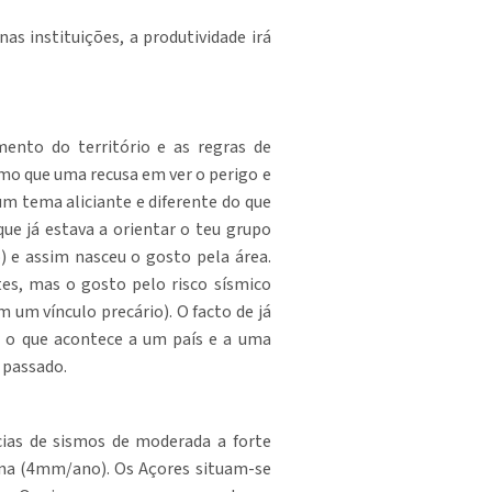
as instituições, a produtividade irá
mento do território e as regras de
omo que uma recusa em ver o perigo e
um tema aliciante e diferente do que
ue já estava a orientar o teu grupo
 e assim nasceu o gosto pela área.
es, mas o gosto pelo risco sísmico
m um vínculo precário). O facto de já
er o que acontece a um país e a uma
o passado.
cias de sismos de moderada a forte
cana (4mm/ano). Os Açores situam-se